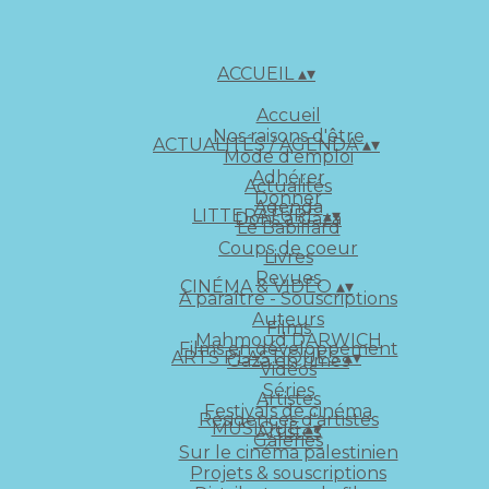
ACCUEIL
▴
▾
Accueil
Nos raisons d'être
ACTUALITÉS / AGENDA
▴
▾
Mode d'emploi
Adhérer
Actualités
Donner
Agenda
LITTERATURE
▴
▾
Dons à Gaza
Le Babillard
Coups de coeur
Livres
Revues
CINÉMA & VIDÉO
▴
▾
À paraître - Souscriptions
Auteurs
Films
Mahmoud DARWICH
Films en développement
ARTS PLASTIQUES
▴
▾
Gaza en rimes
Vidéos
Séries
Artistes
Festivals de cinéma
Résidences d'artistes
MUSIQUE
▴
▾
Artistes
Galeries
Sur le cinéma palestinien
Projets & souscriptions