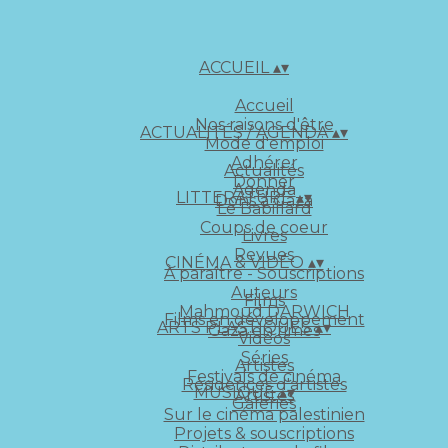
ACCUEIL
▴
▾
Accueil
Nos raisons d'être
ACTUALITÉS / AGENDA
▴
▾
Mode d'emploi
Adhérer
Actualités
Donner
Agenda
LITTERATURE
▴
▾
Dons à Gaza
Le Babillard
Coups de coeur
Livres
Revues
CINÉMA & VIDÉO
▴
▾
À paraître - Souscriptions
Auteurs
Films
Mahmoud DARWICH
Films en développement
ARTS PLASTIQUES
▴
▾
Gaza en rimes
Vidéos
Séries
Artistes
Festivals de cinéma
Résidences d'artistes
MUSIQUE
▴
▾
Artistes
Galeries
Sur le cinéma palestinien
Projets & souscriptions