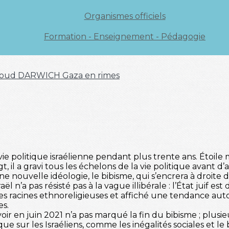
Organismes officiels
Formation - Enseignement - Pédagogie
oud DARWICH
Gaza en rimes
 politique israélienne pendant plus trente ans. Étoile 
, il a gravi tous les échelons de la vie politique avant 
une nouvelle idéologie, le bibisme, qui s’encrera à droite d
ël n’a pas résisté pas à la vague illibérale : l’État juif e
es racines ethnoreligieuses et affiché une tendance auto
es.
 en juin 2021 n’a pas marqué la fin du bibisme ; plusie
 sur les Israéliens, comme les inégalités sociales et le b