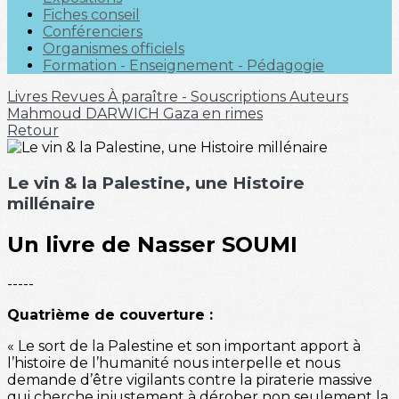
Fiches conseil
Conférenciers
Organismes officiels
Formation - Enseignement - Pédagogie
Livres
Revues
À paraître - Souscriptions
Auteurs
Mahmoud DARWICH
Gaza en rimes
Retour
Le vin & la Palestine, une Histoire
millénaire
Un livre de Nasser SOUMI
-----
Quatrième de couverture :
« Le sort de la Palestine et son important apport à
l’histoire de l’humanité nous interpelle et nous
demande d’être vigilants contre la piraterie massive
qui cherche injustement à dérober non seulement la