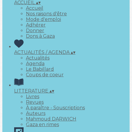
ACCUEIL
▴
▾
Accueil
Nos raisons d'être
Mode d'emploi
Adhérer
Donner
Dons à Gaza
ACTUALITÉS / AGENDA
▴
▾
Actualités
Agenda
Le Babillard
Coups de coeur
LITTERATURE
▴
▾
Livres
Revues
À paraître - Souscriptions
Auteurs
Mahmoud DARWICH
Gaza en rimes