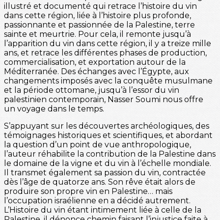
illustré et documenté qui retrace l’histoire du vin
dans cette région, liée à l’histoire plus profonde,
passionnante et passionnée de la Palestine, terre
sainte et meurtrie. Pour cela, il remonte jusqu’à
l’apparition du vin dans cette région, il y a treize mille
ans, et retrace les différentes phases de production,
commercialisation, et exportation autour de la
Méditerranée. Des échanges avec l’Égypte, aux
changements imposés avec la conquête musulmane
et la période ottomane, jusqu’à l’essor du vin
palestinien contemporain, Nasser Soumi nous offre
un voyage dans le temps.
S’appuyant sur les découvertes archéologiques, des
témoignages historiques et scientifiques, et abordant
la question d’un point de vue anthropologique,
l’auteur réhabilite la contribution de la Palestine dans
le domaine de la vigne et du vin à l’échelle mondiale.
Il transmet également sa passion du vin, contractée
dès l’âge de quatorze ans. Son rêve était alors de
produire son propre vin en Palestine… mais
l’occupation israélienne en a décidé autrement.
L’Histoire du vin étant intimement liée à celle de la
Palestine, il dénonce chemin faisant l’injustice faite à