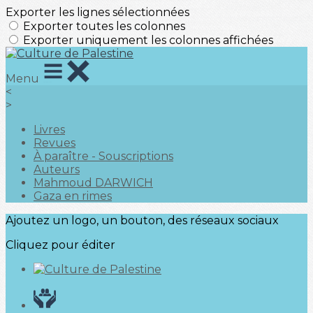
Exporter les lignes sélectionnées
Exporter toutes les colonnes
Exporter uniquement les colonnes affichées
Menu
<
>
Livres
Revues
À paraître - Souscriptions
Auteurs
Mahmoud DARWICH
Gaza en rimes
Ajoutez un logo, un bouton, des réseaux sociaux
Cliquez pour éditer