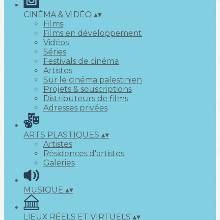
CINÉMA & VIDÉO
▴
▾
Films
Films en développement
Vidéos
Séries
Festivals de cinéma
Artistes
Sur le cinéma palestinien
Projets & souscriptions
Distributeurs de films
Adresses privées
ARTS PLASTIQUES
▴
▾
Artistes
Résidences d'artistes
Galeries
MUSIQUE
▴
▾
LIEUX RÉELS ET VIRTUELS
▴
▾