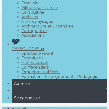
Festivals
Ailleurs sur la Toile
Coin cuisine
Archives
Sites & paysages
Architecture et Urbanisme
Cartographie
Associations
RESSOURCES
▴
▾
Spectacle vivant
Expositions
Fiches conseil
Conférenciers
Organismes officiels
Formation - Enseignement - Pédagogie
Adhérer
Se connecter
Accueil