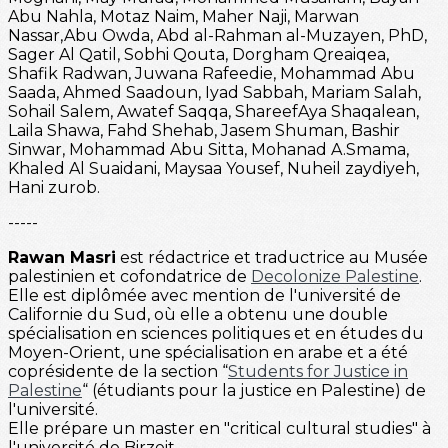
Abu Nahla, Motaz Naim, Maher Naji, Marwan
Nassar,Abu Owda, Abd al-Rahman al-Muzayen, PhD,
Sager Al Qatil, Sobhi Qouta, Dorgham Qreaiqea,
Shafik Radwan, Juwana Rafeedie, Mohammad Abu
Saada, Ahmed Saadoun, Iyad Sabbah, Mariam Salah,
Sohail Salem, Awatef Saqqa, ShareefAya Shaqalean,
Laila Shawa, Fahd Shehab, Jasem Shuman, Bashir
Sinwar, Mohammad Abu Sitta, Mohanad A.Smama,
Khaled Al Suaidani, Maysaa Yousef, Nuheil zaydiyeh,
Hani zurob.
-----
Rawan Masri
est rédactrice et traductrice au Musée
palestinien et cofondatrice de
Decolonize Palestine
.
Elle est diplômée avec mention de l'université de
Californie du Sud, où elle a obtenu une double
spécialisation en sciences politiques et en études du
Moyen-Orient, une spécialisation en arabe et a été
coprésidente de la section “
Students for Justice in
Palestine
“ (étudiants pour la justice en Palestine) de
l'université.
Elle prépare un master en "critical cultural studies" à
l'université de Birzeit.