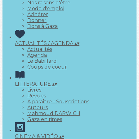
Nos raisons d'être
Mode d'emploi
Adhérer
Donner
Dons à Gaza
ACTUALITÉS / AGENDA
▴
▾
Actualités
Agenda
Le Babillard
Coups de coeur
LITTERATURE
▴
▾
Livres
Revues
À paraître - Souscriptions
Auteurs
Mahmoud DARWICH
Gaza en rimes
CINÉMA & VIDÉO
▴
▾