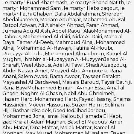
Le martyr Fuad Khammash, le martyr Shahd Nafith, le
martyr Mohammed Sami, le martyr Heba zaqout, le
martyr Fathi Ghaben, Dalia Abdalrahman, Shereen
Abedalkareem, Mariam Abuhajar, Mohamed Abusal,
Batool Adwan, Ali Alsheikh Ahmad, Farah Ahmad,
Jumana Abu Al Aish, Abdel Raouf AlaoMohammed Al-
Dabous, Mohammed Al-dairi, Nida' Al-Dairi, Maha al-
Daya, Tamer Al-Deeb, Mahmoud Alhaj, Mohammed
Alhaj, Mohammed Al-Hawajri, Fatima Al-Houbi,
Ruqayya Al-Lulu, Mohammed Almadhoun, Kamel Al-
Mughni, Ibrahim al-Muzayyen Al-MuzyyenJehad Al-
Sharafi, Wael Alsousi, Adel Al Tawil, Shadi Alzaqzouq,
Abdel Nasser Amer, Moayed Abu Ammouna, Rana
Anani, Salem Awad, Baraa Awoor, Tayseer Barakat,
Maysaahal Al Bardaweal, Maisara Baroud, Taysir Batniji,
Rana BawiMohammed Emrani, Ayman Essa, Amal al
Ghasin, Naghm Al Ghasin, Nabil Abu Ghneimeh,
Hazem Harb, Mohammad Harb, Fayez Hasany, Shaima
Hassanein, Moeen Hassouna, Suzen Helmi, Soliman
Hijji, Bashar Idkaidek, Raed IedJihad Jarbou,
Mohammed Joha, Ismail Kalloub, Hamada El Kept,
ziad Khalaf, Adam Maghari, Basel El Maqousi, Amer
Abu Matar, Dina Mattar, Malak Mattar, Kamel Al
Moghani, May Murad, Mohammed Musallam, Bayan