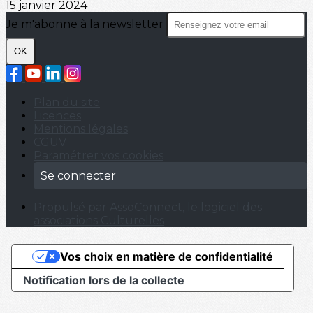
15 janvier 2024
Je m'abonne à la newsletter
OK
Plan du site
Licences
Mentions légales
CGUV
Paramétrer vos cookies
Se connecter
Propulsé par AssoConnect, le logiciel des
associations Culturelles
Vos choix en matière de confidentialité
Notification lors de la collecte