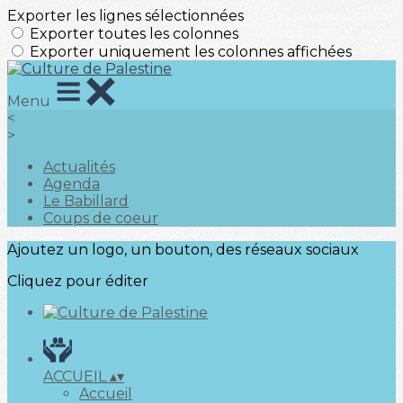
Exporter les lignes sélectionnées
Exporter toutes les colonnes
Exporter uniquement les colonnes affichées
Menu
<
>
Actualités
Agenda
Le Babillard
Coups de coeur
Ajoutez un logo, un bouton, des réseaux sociaux
Cliquez pour éditer
ACCUEIL
▴
▾
Accueil