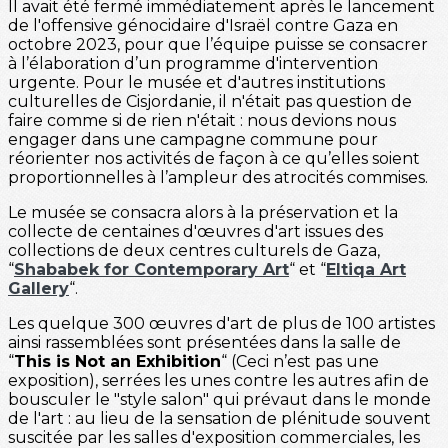
Il avait été fermé immédiatement après le lancement
de l'offensive génocidaire d'Israël contre Gaza en
octobre 2023, pour que l’équipe puisse se consacrer
à l’élaboration d’un programme d'intervention
urgente. Pour le musée et d'autres institutions
culturelles de Cisjordanie, il n'était pas question de
faire comme si de rien n'était : nous devions nous
engager dans une campagne commune pour
réorienter nos activités de façon à ce qu’elles soient
proportionnelles à l’ampleur des atrocités commises.
Le musée se consacra alors à la préservation et la
collecte de centaines d'œuvres d'art issues des
collections de deux centres culturels de Gaza,
“
Shababek for Contemporary Art
“ et “
Eltiqa Art
Gallery
“.
Les quelque 300 œuvres d'art de plus de 100 artistes
ainsi rassemblées sont présentées dans la salle de
“
This is Not an Exhibition
“ (Ceci n’est pas une
exposition), serrées les unes contre les autres afin de
bousculer le "style salon" qui prévaut dans le monde
de l'art : au lieu de la sensation de plénitude souvent
suscitée par les salles d'exposition commerciales, les