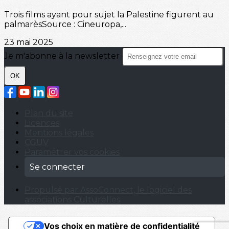
Trois films ayant pour sujet la Palestine figurent au
palmarèsSource : Cineuropa,...
23 mai 2025
Je m'abonne à la newsletter
OK
Plan du site
Licences
Mentions légales
CGUV
Paramétrer vos cookies
Se connecter
Propulsé par AssoConnect, le logiciel des
associations Culturelles
Vos choix en matière de confidentialité