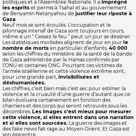
politiques et à l’Assemblée Nationale. Il a
imprégné
les esprits
et permis à Tsahal et au gouvernement
de Benyamin Netanyahou de
justifier leur riposte à
Gaza
.
Neuf mois se sont écoulés. L’occupation et le
pilonnage intensif de Gaza sont toujours en cours,
même si un ″ Cessez le feu ” peut un jour se dessiner.
Les statistiques morbides alignent de jour en jour
le
nombre de morts
en particulier d’enfants.
40 000
selon les chiffres du ministère de la santé de la bande
de Gaza administrée par le Hamas confirmés par
l’ONU et certaines ONG. Pourtant ces victimes de
l’armée israélienne et cette violence extrême sont,
pour une grande part,
invisibilisées et
déshumanisées.
Les chiffres, c’est bien mais c’est sec pour estimer la
violence et la cruauté d’une guerre d’autant que ce
bilan évoluera certainement en fonction des
charniers et des corps qui seront retrouvés sous les
décombres.
Les images c’est mieux pour mesurer
cette violence, si elles entrent dans une narration
et si elles sont sourcées.
La guerre des images et
des fake news fait rage au Moyen Orient. Et Gaza est
son épicentre.