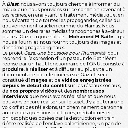
À
Blast
, nous avons toujours cherché à informer du
mieux que nous pouvions sur ce conflit en revenant à
ses racines, en analysant le traitement médiatique, en
nous écartant de toutes les propagandes, celles du
gouvernement israélien comme du Hamas. Nous
sommes un des rares médias francophones à avoir sur
place à Gaza un journaliste –
Mohamed El Saife
– qui
nous a fourni et nous fournit toujours des images et
des témoignages originaux.
Le projet
Gaza, une boussole pour l’humanité
, pour
reprendre l’expression d’un pasteur de Bethléem
reprise par un haut fonctionnaire de l’ONU, consiste à
produire
, à
réaliser
et à diffuser au plus vite un
documentaire pour le cinéma sur Gaza. Il sera
constitué d’
images
et de
vidéos enregistrées
depuis le début du conflit
sur les réseaux sociaux,
de
nos propres vidéos
et des
nombreuses
interviews
que nous avons réalisées et que nous
pouvons encore réaliser sur le sujet. J’y ajouterai une
voix off et des réflexions, un cheminement personnel
autour des questions politiques, médiatiques et
philosophiques posées par la destruction en train
d’être réalisée de l’enclave palestinienne, un pan de