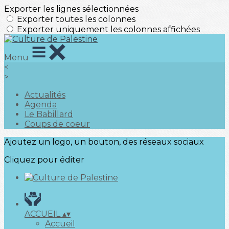
Exporter les lignes sélectionnées
Exporter toutes les colonnes
Exporter uniquement les colonnes affichées
Menu
<
>
Actualités
Agenda
Le Babillard
Coups de coeur
Ajoutez un logo, un bouton, des réseaux sociaux
Cliquez pour éditer
ACCUEIL
▴
▾
Accueil