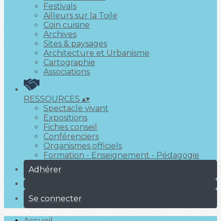
Festivals
Ailleurs sur la Toile
Coin cuisine
Archives
Sites & paysages
Architecture et Urbanisme
Cartographie
Associations
RESSOURCES
▴
▾
Spectacle vivant
Expositions
Fiches conseil
Conférenciers
Organismes officiels
Formation - Enseignement - Pédagogie
Adhérer
Se connecter
Accueil