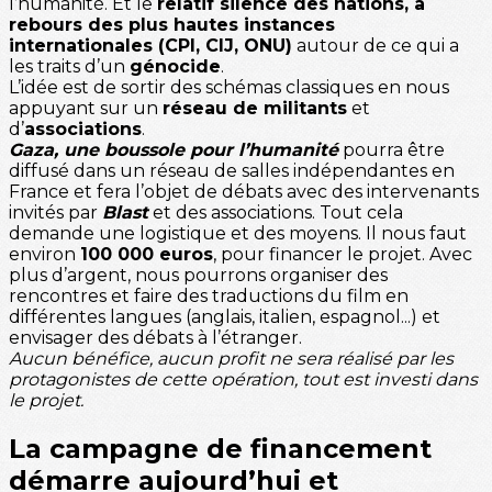
l’humanité. Et le
relatif silence des nations, à
rebours des plus hautes instances
internationales (CPI, CIJ, ONU)
autour de ce qui a
les traits d’un
génocide
.
L’idée est de sortir des schémas classiques en nous
appuyant sur un
réseau de militants
et
d’
associations
.
Gaza, une boussole pour l’humanité
pourra être
diffusé dans un réseau de salles indépendantes en
France et fera l’objet de débats avec des intervenants
invités par
Blast
et des associations. Tout cela
demande une logistique et des moyens. Il nous faut
environ
100 000 euros
, pour financer le projet. Avec
plus d’argent, nous pourrons organiser des
rencontres et faire des traductions du film en
différentes langues (anglais, italien, espagnol...) et
envisager des débats à l’étranger.
Aucun bénéfice, aucun profit ne sera réalisé par les
protagonistes de cette opération, tout est investi dans
le projet.
La campagne de financement
démarre aujourd’hui et