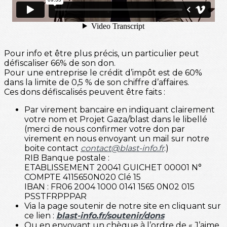
Pour info et être plus précis, un particulier peut
défiscaliser 66% de son don.
Pour une entreprise le crédit d’impôt est de 60%
dans la limite de 0,5 % de son chiffre d’affaires.
Ces dons défiscalisés peuvent être faits :
Par virement bancaire en indiquant clairement
votre nom et Projet Gaza/blast dans le libellé
(merci de nous confirmer votre don par
virement en nous envoyant un mail sur notre
boite contact
contact@blast-info.fr
.)
RIB Banque postale :
ETABLISSEMENT 20041 GUICHET 00001 N°
COMPTE 4115650N020 Clé 15
IBAN : FR06 2004 1000 0141 1565 0N02 015
PSSTFRPPPAR
Via la page soutenir de notre site en cliquant sur
ce lien :
blast-info.fr/soutenir/dons
Ou en envoyant un chèque à l’ordre de « J’aime