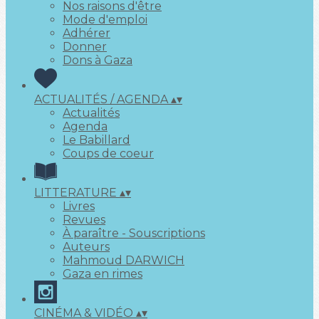
Nos raisons d'être
Mode d'emploi
Adhérer
Donner
Dons à Gaza
ACTUALITÉS / AGENDA
▴
▾
Actualités
Agenda
Le Babillard
Coups de coeur
LITTERATURE
▴
▾
Livres
Revues
À paraître - Souscriptions
Auteurs
Mahmoud DARWICH
Gaza en rimes
CINÉMA & VIDÉO
▴
▾