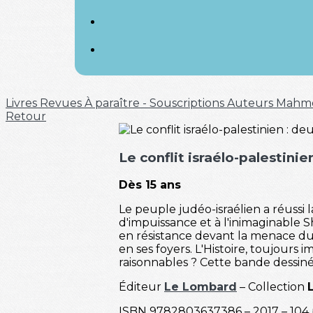
Livres
Revues
À paraître - Souscriptions
Auteurs
Mahm
Retour
Le conflit israélo-palestin
Dès 15 ans
Le peuple judéo-israélien a réussi 
d'impuissance et à l'inimaginable 
en résistance devant la menace du 
en ses foyers. L'Histoire, toujours
raisonnables ? Cette bande dessiné
Éditeur
Le Lombard
– Collection
ISBN 9782803637386 – 2017 – 104 p