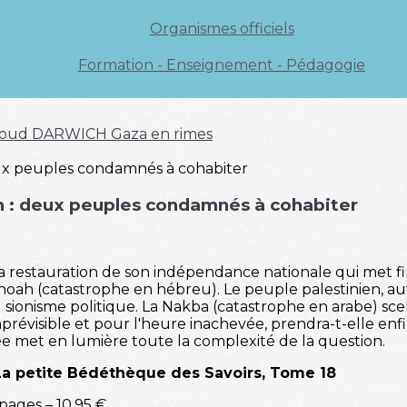
Organismes officiels
Formation - Enseignement - Pédagogie
oud DARWICH
Gaza en rimes
ien : deux peuples condamnés à cohabiter
la restauration de son indépendance nationale qui met fin
Shoah (catastrophe en hébreu). Le peuple palestinien, a
sionisme politique. La Nakba (catastrophe en arabe) scell
 imprévisible et pour l'heure inachevée, prendra-t-elle en
e met en lumière toute la complexité de la question.
La petite Bédéthèque des Savoirs, Tome 18
ages – 10,95 €