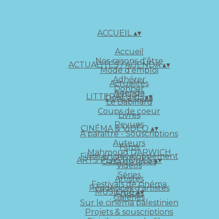
ACCUEIL
▴
▾
Accueil
Nos raisons d'être
ACTUALITÉS / AGENDA
▴
▾
Mode d'emploi
Adhérer
Actualités
Donner
Agenda
LITTERATURE
▴
▾
Dons à Gaza
Le Babillard
Coups de coeur
Livres
Revues
CINÉMA & VIDÉO
▴
▾
À paraître - Souscriptions
Auteurs
Films
Mahmoud DARWICH
Films en développement
ARTS PLASTIQUES
▴
▾
Gaza en rimes
Vidéos
Séries
Artistes
Festivals de cinéma
Résidences d'artistes
MUSIQUE
▴
▾
Artistes
Galeries
Sur le cinéma palestinien
Projets & souscriptions