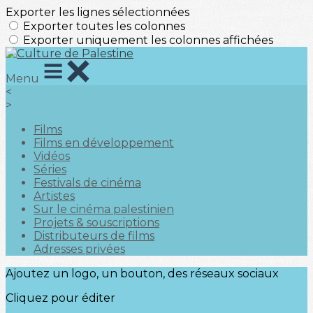
Exporter les lignes sélectionnées
Exporter toutes les colonnes
Exporter uniquement les colonnes affichées
Menu
<
>
Films
Films en développement
Vidéos
Séries
Festivals de cinéma
Artistes
Sur le cinéma palestinien
Projets & souscriptions
Distributeurs de films
Adresses privées
Ajoutez un logo, un bouton, des réseaux sociaux
Cliquez pour éditer