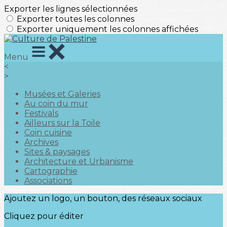
Exporter les lignes sélectionnées
Exporter toutes les colonnes
Exporter uniquement les colonnes affichées
Menu
<
>
Musées et Galeries
Au coin du mur
Festivals
Ailleurs sur la Toile
Coin cuisine
Archives
Sites & paysages
Architecture et Urbanisme
Cartographie
Associations
Ajoutez un logo, un bouton, des réseaux sociaux
Cliquez pour éditer