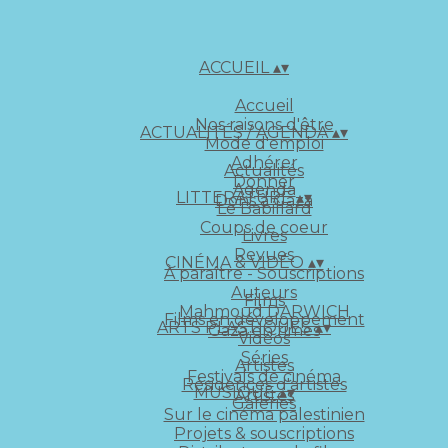
ACCUEIL
▴
▾
Accueil
Nos raisons d'être
ACTUALITÉS / AGENDA
▴
▾
Mode d'emploi
Adhérer
Actualités
Donner
Agenda
LITTERATURE
▴
▾
Dons à Gaza
Le Babillard
Coups de coeur
Livres
Revues
CINÉMA & VIDÉO
▴
▾
À paraître - Souscriptions
Auteurs
Films
Mahmoud DARWICH
Films en développement
ARTS PLASTIQUES
▴
▾
Gaza en rimes
Vidéos
Séries
Artistes
Festivals de cinéma
Résidences d'artistes
MUSIQUE
▴
▾
Artistes
Galeries
Sur le cinéma palestinien
Projets & souscriptions