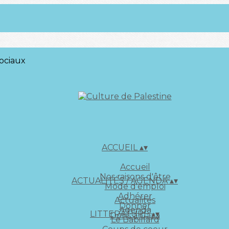
ociaux
ACCUEIL
▴
▾
Accueil
Nos raisons d'être
ACTUALITÉS / AGENDA
▴
▾
Mode d'emploi
Adhérer
Actualités
Donner
Agenda
LITTERATURE
▴
▾
Dons à Gaza
Le Babillard