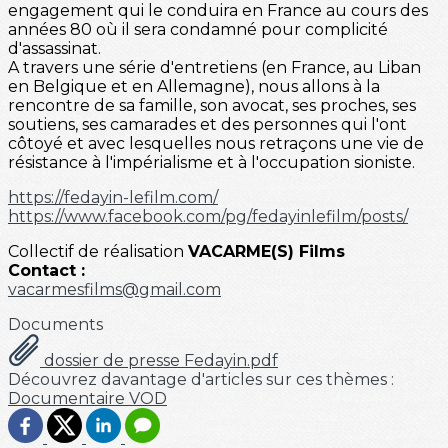
engagement qui le conduira en France au cours des
années 80 où il sera condamné pour complicité
d'assassinat.
A travers une série d'entretiens (en France, au Liban
en Belgique et en Allemagne), nous allons à la
rencontre de sa famille, son avocat, ses proches, ses
soutiens, ses camarades et des personnes qui l'ont
côtoyé et avec lesquelles nous retraçons une vie de
résistance à l'impérialisme et à l'occupation sioniste.
https://fedayin-lefilm.com/
https://www.facebook.com/pg/fedayinlefilm/posts/
Collectif de réalisation
VACARME(S) Films
Contact :
vacarmesfilms@gmail.com
Documents
dossier de presse Fedayin.pdf
Découvrez davantage d'articles sur ces thèmes :
Documentaire
VOD