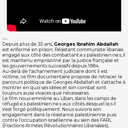
---
Depuis plus de 35 ans,
Georges Ibrahim Abdallah
est enfermé en prison. Résistant communiste libanais
engagé aux côté des combattant.e.s palestinien.ne.s, il
est maintenu emprisonné par la justice française et
les gouvernements successifs depuis 1984.
Au-delà de l'acharnement judiciaire dont il est
victime, ce film documentaire propose de retracer le
parcours politique de Georges Abdallah et s'attache à
montrer en quoi ses idées et son combat sont
toujours aussi vivaces que nécessaires.
Le film nous emmène au Liban, dans les camps de
réfugié.e.s palestinien.ne.s aux côtés desquel.le.s il
s'est forgé politiquement. Nous suivons son
engagement dans la résistance palestinienne puis
contre l'occupation israélienne au sein des FARL
(Fractions Armées Révolutionnaires Libanaises),