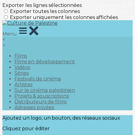
Exporter les lignes sélectionnées
Exporter toutes les colonnes
Exporter uniquement les colonnes affichées
Menu
<
>
Films
Films en développement
Vidéos
Séries
Festivals de cinéma
Artistes
Sur le cinéma palestinien
Projets & souscriptions
Distributeurs de films
Adresses privées
Ajoutez un logo, un bouton, des réseaux sociaux
Cliquez pour éditer