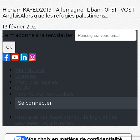
Hicham KAYED2019 - Allemagne ; Liban - 0h51 - VOST
AnglaisAlors que les réfugiés palestiniens...
13 février 2021
Je m'abonne à la newsletter
OK
Plan du site
Licences
Mentions légales
CGUV
Paramétrer vos cookies
Se connecter
Propulsé par AssoConnect, le logiciel des
associations Culturelles
Vos choix en matière de confidentialité