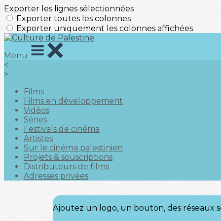
Exporter les lignes sélectionnées
Exporter toutes les colonnes
Exporter uniquement les colonnes affichées
Menu
<
>
Films
Films en développement
Vidéos
Séries
Festivals de cinéma
Artistes
Sur le cinéma palestinien
Projets & souscriptions
Distributeurs de films
Adresses privées
Ajoutez un logo, un bouton, des réseaux s