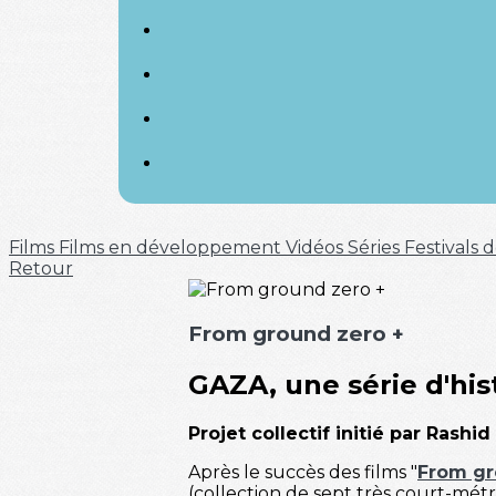
Films
Films en développement
Vidéos
Séries
Festivals
Retour
From ground zero +
GAZA, une série d'his
Projet collectif initié par Rashi
Après le succès des films "
From gr
(collection de sept très court-métr