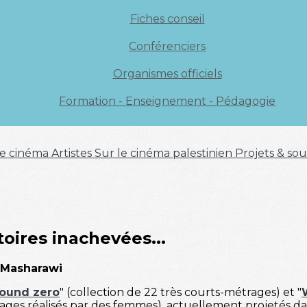
Fiches conseil
Conférenciers
Organismes officiels
Formation - Enseignement - Pédagogie
 de cinéma
Artistes
Sur le cinéma palestinien
Projets & sou
toires inachevées...
d Masharawi
ound zero
" (collection de 22 très courts-métrages) et "
ages réalisés par des femmes), actuellement projetés dan