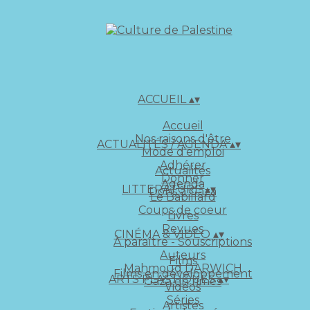
ACCUEIL
▴
▾
Accueil
Nos raisons d'être
ACTUALITÉS / AGENDA
▴
▾
Mode d'emploi
Adhérer
Actualités
Donner
Agenda
LITTERATURE
▴
▾
Dons à Gaza
Le Babillard
Coups de coeur
Livres
Revues
CINÉMA & VIDÉO
▴
▾
À paraître - Souscriptions
Auteurs
Films
Mahmoud DARWICH
Films en développement
ARTS PLASTIQUES
▴
▾
Gaza en rimes
Vidéos
Séries
Artistes