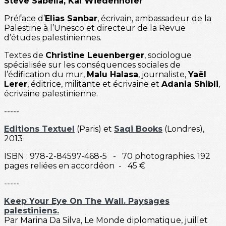
Steve Sabella, Kai Wiedenhöfer
Préface d’
Elias Sanbar
, écrivain, ambassadeur de la
Palestine à l’Unesco et directeur de la Revue
d’études palestiniennes.
Textes de
Christine Leuenberger
, sociologue
spécialisée sur les conséquences sociales de
l’édification du mur,
Malu Halasa
, journaliste,
Yaël
Lerer
, éditrice, militante et écrivaine et
Adania Shibli
,
écrivaine palestinienne.
-----
Editions Textuel
(Paris) et
Saqi Books
(Londres),
2013
ISBN : 978-2-84597-468-5 - 70 photographies. 192
pages reliées en accordéon - 45 €
-----
Keep Your Eye On The Wall. Paysages
palestiniens.
Par Marina Da Silva, Le Monde diplomatique, juillet