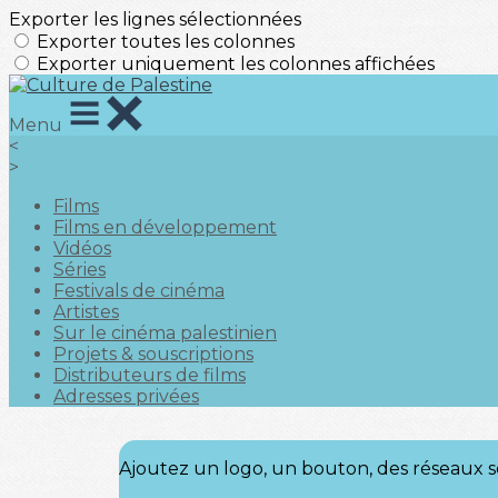
Exporter les lignes sélectionnées
Exporter toutes les colonnes
Exporter uniquement les colonnes affichées
Menu
<
>
Films
Films en développement
Vidéos
Séries
Festivals de cinéma
Artistes
Sur le cinéma palestinien
Projets & souscriptions
Distributeurs de films
Adresses privées
Ajoutez un logo, un bouton, des réseaux s