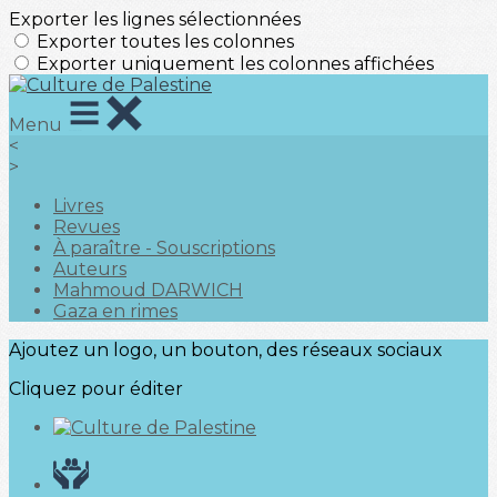
Exporter les lignes sélectionnées
Exporter toutes les colonnes
Exporter uniquement les colonnes affichées
Menu
<
>
Livres
Revues
À paraître - Souscriptions
Auteurs
Mahmoud DARWICH
Gaza en rimes
Ajoutez un logo, un bouton, des réseaux sociaux
Cliquez pour éditer