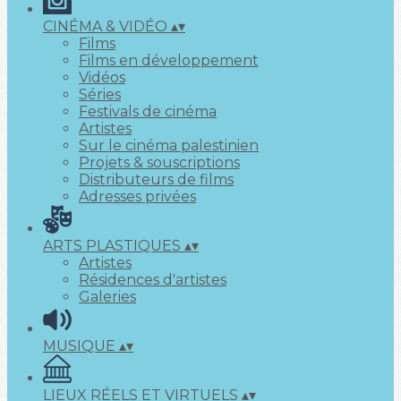
CINÉMA & VIDÉO
▴
▾
Films
Films en développement
Vidéos
Séries
Festivals de cinéma
Artistes
Sur le cinéma palestinien
Projets & souscriptions
Distributeurs de films
Adresses privées
ARTS PLASTIQUES
▴
▾
Artistes
Résidences d'artistes
Galeries
MUSIQUE
▴
▾
LIEUX RÉELS ET VIRTUELS
▴
▾