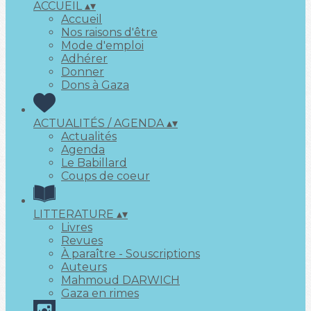
ACCUEIL
▴
▾
Accueil
Nos raisons d'être
Mode d'emploi
Adhérer
Donner
Dons à Gaza
ACTUALITÉS / AGENDA
▴
▾
Actualités
Agenda
Le Babillard
Coups de coeur
LITTERATURE
▴
▾
Livres
Revues
À paraître - Souscriptions
Auteurs
Mahmoud DARWICH
Gaza en rimes