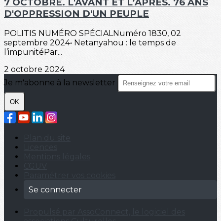
7 OCTOBRE. L'AVANT ET L’APRÈS. 76 ANS
D'OPPRESSION D'UN PEUPLE
POLITIS NUMÉRO SPÉCIALNuméro 1830, 02
septembre 2024• Netanyahou : le temps de
l’impunitéPar...
2 octobre 2024
Je m'abonne à la newsletter
OK
Plan du site
Licences
Mentions légales
CGUV
Paramétrer vos cookies
Se connecter
Propulsé par AssoConnect, le logiciel des