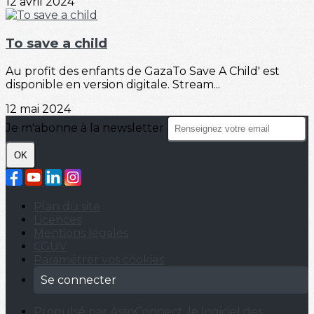
12 avril 2024
To save a child
Au profit des enfants de GazaTo Save A Child' est
disponible en version digitale. Stream...
12 mai 2024
Je m'abonne à la newsletter
OK
Plan du site
Licences
Mentions légales
CGUV
Paramétrer vos cookies
Se connecter
Propulsé par AssoConnect, le logiciel des