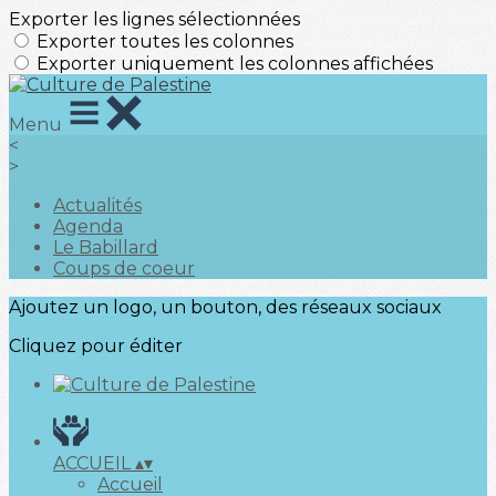
Exporter les lignes sélectionnées
Exporter toutes les colonnes
Exporter uniquement les colonnes affichées
Menu
<
>
Actualités
Agenda
Le Babillard
Coups de coeur
Ajoutez un logo, un bouton, des réseaux sociaux
Cliquez pour éditer
ACCUEIL
▴
▾
Accueil