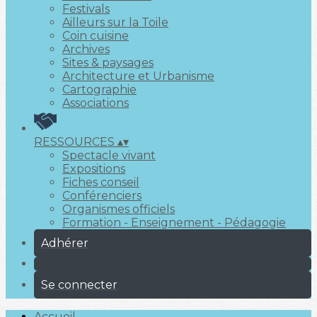
Festivals
Ailleurs sur la Toile
Coin cuisine
Archives
Sites & paysages
Architecture et Urbanisme
Cartographie
Associations
RESSOURCES
▴
▾
Spectacle vivant
Expositions
Fiches conseil
Conférenciers
Organismes officiels
Formation - Enseignement - Pédagogie
Adhérer
Se connecter
Accueil