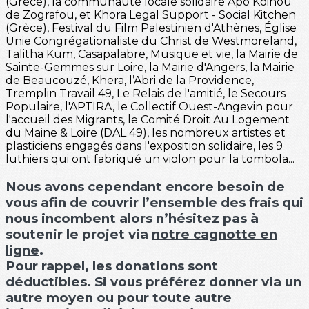
(Grèce), la communauté locale solidaire Apo Koinou
de Zografou, et Khora Legal Support - Social Kitchen
(Grèce), Festival du Film Palestinien d'Athènes, Église
Unie Congrégationaliste du Christ de Westmoreland,
Talitha Kum, Casapalabre, Musique et vie, la Mairie de
Sainte-Gemmes sur Loire, la Mairie d'Angers, la Mairie
de Beaucouzé, Khera, l’Abri de la Providence,
Tremplin Travail 49, Le Relais de l'amitié, le Secours
Populaire, l'APTIRA, le Collectif Ouest-Angevin pour
l'accueil des Migrants, le Comité Droit Au Logement
du Maine & Loire (DAL 49), les nombreux artistes et
plasticiens engagés dans l'exposition solidaire, les 9
luthiers qui ont fabriqué un violon pour la tombola...
Nous avons cependant encore besoin de
vous afin de couvrir l’ensemble des frais qui
nous incombent alors n’hésitez pas à
soutenir le projet via
notre cagnotte en
ligne
.
Pour rappel, les donations sont
déductibles. Si vous préférez donner via un
autre moyen ou pour toute autre