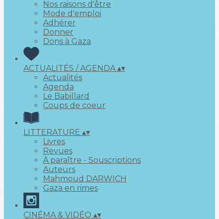
Nos raisons d'être
Mode d'emploi
Adhérer
Donner
Dons à Gaza
ACTUALITÉS / AGENDA
▴
▾
Actualités
Agenda
Le Babillard
Coups de coeur
LITTERATURE
▴
▾
Livres
Revues
À paraître - Souscriptions
Auteurs
Mahmoud DARWICH
Gaza en rimes
CINÉMA & VIDÉO
▴
▾